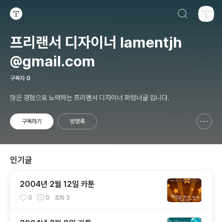
검색하기
티스토리
프리랜서 디자이너 lamentjh
@gmail.com
구독자
0
많은 경험으로 노력하는 프리랜서 디자이너 퍼렁너굴 입니다.
구독하기
방명록
신고하기 레이어
열기
인기글
2004년 2월 12일 카툰
0
0
조회
3