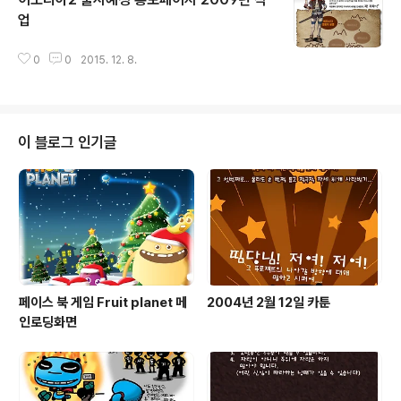
업
글 내용
0
0
2015. 12. 8.
이 블로그 인기글
페이스 북 게임 Fruit planet 메
2004년 2월 12일 카툰
인로딩화면