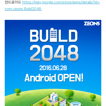
안드로이드
https://play.google.com/store/apps/details?id=
com.zeons.Build2048